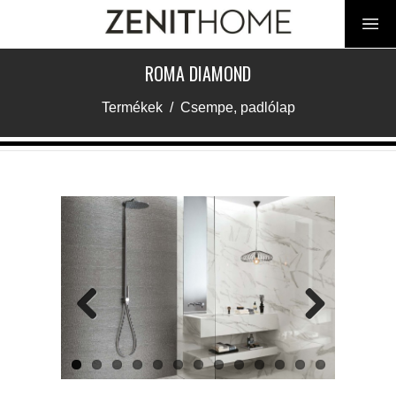
ROMA DIAMOND
Termékek
/
Csempe, padlólap
Previous
Next