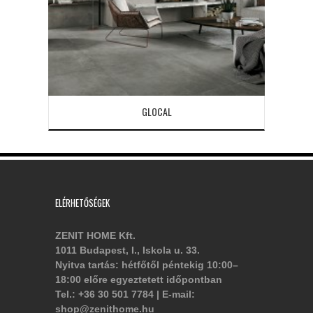
GLOCAL
ELÉRHETŐSÉGEK
ZENIT HOME Kft.
1011 Budapest, I., Iskola u. 33.
Nyitva tartás: hétfőtől péntekig 10:00–
18:00 előre egyeztetett időpontban
Tel.: +36 30 501 7784 | E-mail:
shop@zenithome.hu