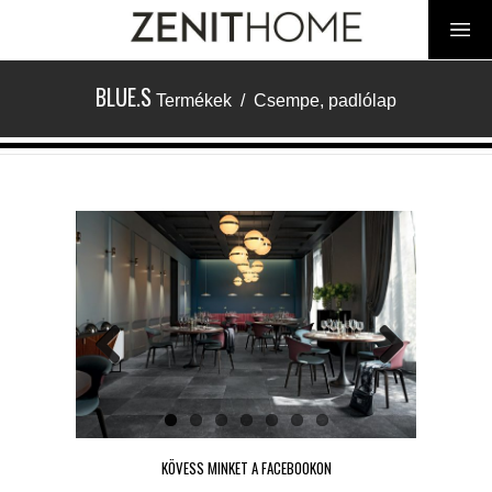
BLUE.S
Termékek
/
Csempe, padlólap
Previous
Next
KÖVESS MINKET A FACEBOOKON