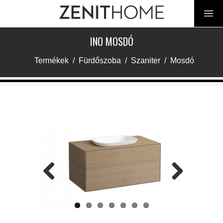
INO MOSDÓ
Termékek
/
Fürdőszoba
/
Szaniter
/
Mosdó
Previous
Next